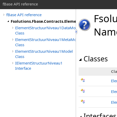
fBase API reference
Fsol
fBase API reference
Fsolutions.Fbase.Contracts.ElementStructuurNiveau1
ElementStructuurNiveau1DataModel
Nam
Class
ElementStructuurNiveau1MetaModel
Class
ElementStructuurNiveau1Model
Class
Classes
IElementStructuurNiveau1
Interface
Cla
El
El
El
Interfaces