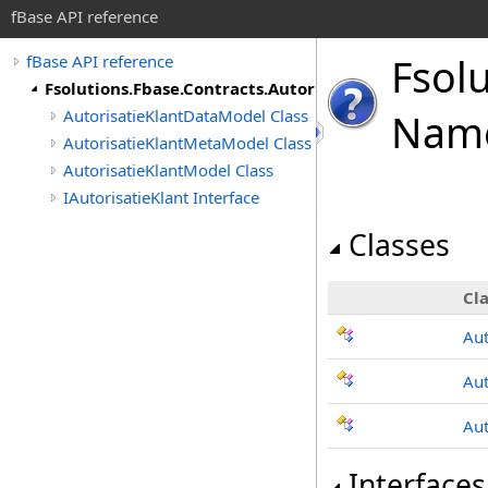
fBase API reference
Fsolu
fBase API reference
Fsolutions.Fbase.Contracts.AutorisatieKlant
AutorisatieKlantDataModel Class
Nam
AutorisatieKlantMetaModel Class
AutorisatieKlantModel Class
IAutorisatieKlant Interface
Classes
Cla
Aut
Aut
Aut
Interfaces