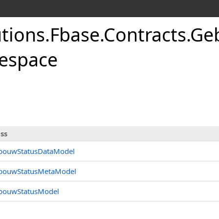
utions.Fbase.Contracts.G
espace
ss
bouwStatusDataModel
bouwStatusMetaModel
bouwStatusModel