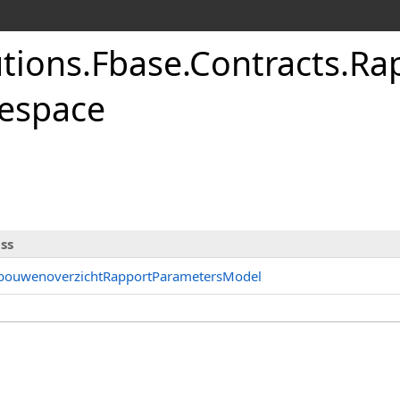
utions.Fbase.Contracts.R
zicht
espace
ss
bouwenoverzichtRapportParametersModel