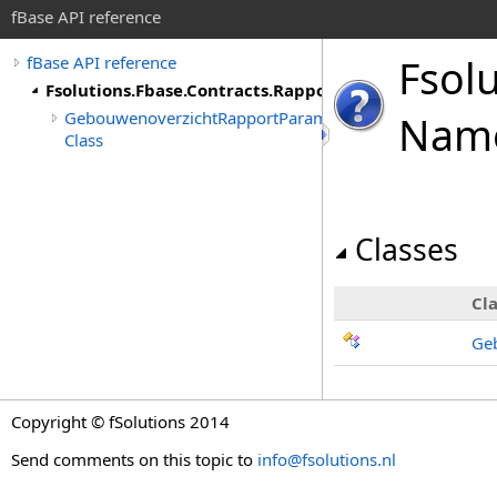
fBase API reference
Fsol
fBase API reference
Fsolutions.Fbase.Contracts.Rapporten.Gebouwenover
GebouwenoverzichtRapportParametersModel
Nam
Class
Classes
Cla
Ge
Copyright © fSolutions 2014
Send comments on this topic to
info@fsolutions.nl